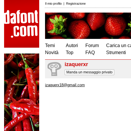
Il mio profilo
|
Registrazione
Temi
Autori
Forum
Carica un c
Novità
Top
FAQ
Strumenti
izaquerxr
Manda un messaggio privato
izaquerx18@gmail.com