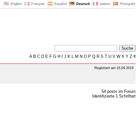
English
Français
Español
Deutsch
Italiano
Português
A
B
C
D
E
F
G
H
I
J
K
L
M
N
O
P
Q
R
S
T
U
V
W
X
Y
Z
#
Registriert am 15.04.2019
54 posts im Forum
Identifizierte 1 Schriftart