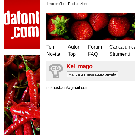
Il mio profilo
|
Registrazione
Temi
Autori
Forum
Carica un c
Novità
Top
FAQ
Strumenti
Kel_mago
Manda un messaggio privato
mikaestaon@gmail.com