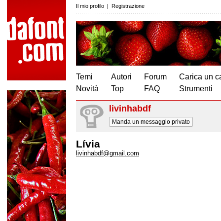
Il mio profilo
|
Registrazione
Temi
Autori
Forum
Carica un c
Novità
Top
FAQ
Strumenti
livinhabdf
Manda un messaggio privato
Lívia
livinhabdf@gmail.com