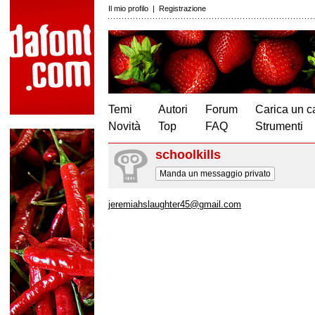
Il mio profilo
|
Registrazione
Temi
Autori
Forum
Carica un c
Novità
Top
FAQ
Strumenti
schoolkills
Manda un messaggio privato
jeremiahslaughter45@gmail.com