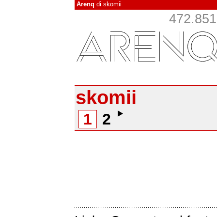
Arenq
di
skomii
472.851 
skomii
1
2