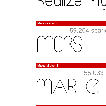
Mers
di
skomii
59.204 scaric
Marte
di
skomii
55.033 s