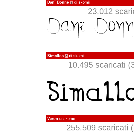
Danï Donne
di
skomii
à
23.012 scaric
Simallos
di
skomii
à
10.495 scaricati (3
Veron
di
skomii
255.509 scaricati (3