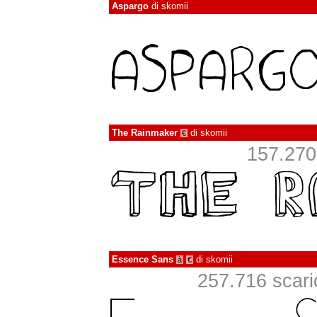
Aspargo
di
skomii
The Rainmaker
di
skomii
€
157.270 
Essence Sans
di
skomii
à
€
257.716 scarica