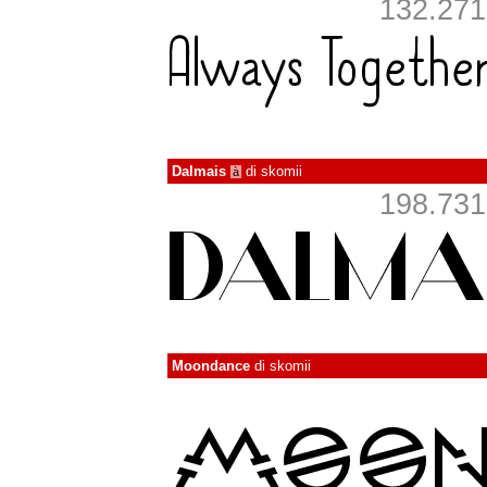
132.271 
Dalmais
di
skomii
à
198.731 
Moondance
di
skomii