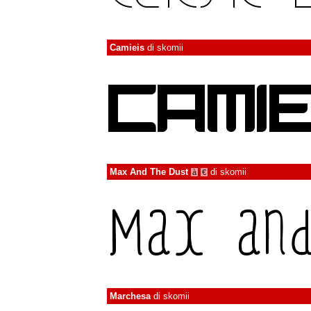
Camieis
di
skomii
Max And The Dust
di
skomii
à
€
Marchesa
di
skomii