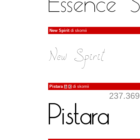
New Spirit
di
skomii
Pistara
di
skomii
à
€
237.369 