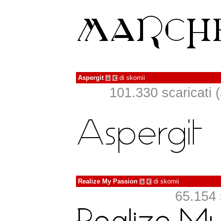
Aspergit
di
skomii
à
€
101.330 scaricati (3
Realize My Passion
di
skomii
à
€
65.154 s