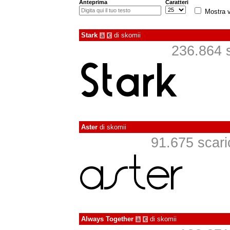
Anteprima
Caratteri
Mostra v
Stark
di
skomii
à
€
236.864 sc
Aster
di
skomii
91.675 scaric
Always Together
di
skomii
à
€