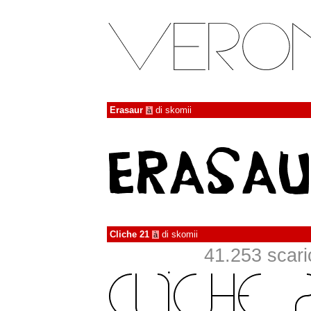
Erasaur
di
skomii
à
Cliche 21
di
skomii
à
41.253 scaric