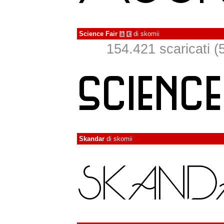
Science Fair
di
skomii
à
€
154.421 scaricati (5
Skandar
di
skomii