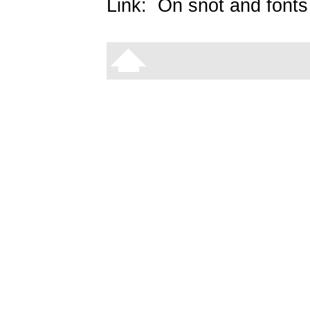
Link:
On snot and fonts