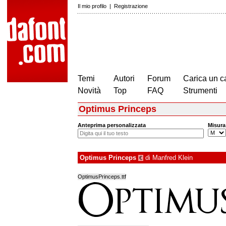
Il mio profilo
|
Registrazione
Temi
Autori
Forum
Carica un c
Novità
Top
FAQ
Strumenti
Optimus Princeps
Anteprima personalizzata
Misura
Optimus Princeps
di
Manfred Klein
€
OptimusPrinceps.ttf