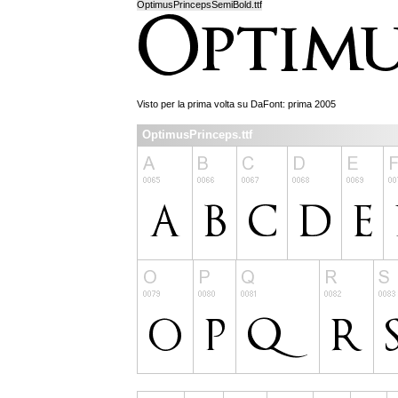
OptimusPrincepsSemiBold.ttf
Visto per la prima volta su DaFont: prima 2005
OptimusPrinceps.ttf