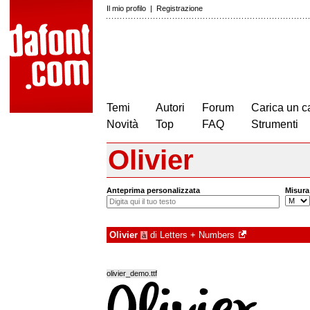
Il mio profilo
|
Registrazione
Temi
Autori
Forum
Carica un c
Novità
Top
FAQ
Strumenti
Olivier
Anteprima personalizzata
Misura
Olivier
di
Letters + Numbers
à
olivier_demo.ttf