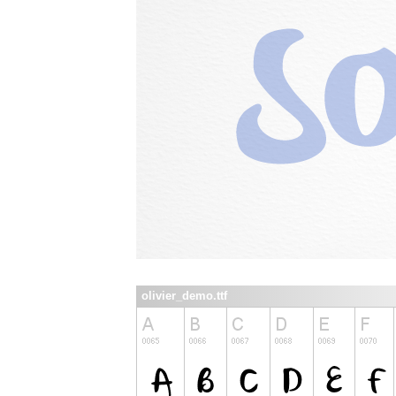
olivier_demo.ttf