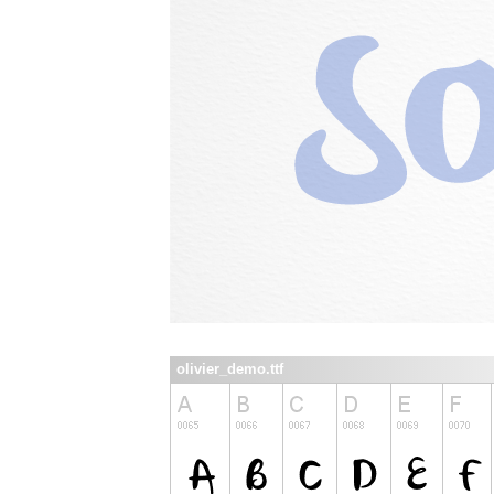
olivier_demo.ttf