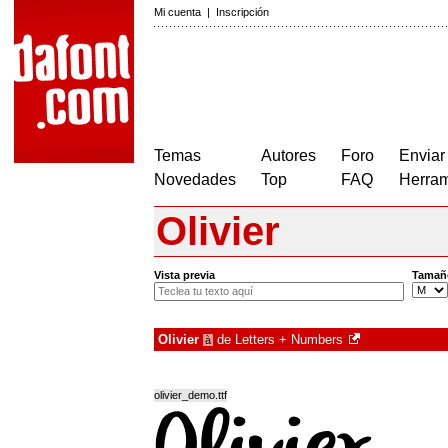
Mi cuenta
|
Inscripción
Temas
Autores
Foro
Enviar
Novedades
Top
FAQ
Herram
Olivier
Vista previa
Tamañ
Olivier
de
Letters + Numbers
à
olivier_demo.ttf