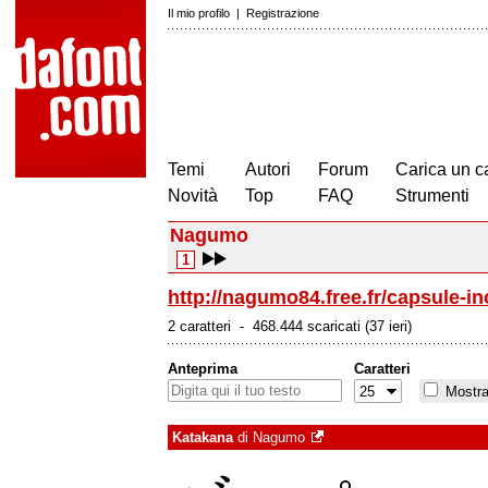
Il mio profilo
|
Registrazione
Temi
Autori
Forum
Carica un c
Novità
Top
FAQ
Strumenti
Nagumo
1
http://nagumo84.free.fr/capsule-in
2 caratteri - 468.444 scaricati (37 ieri)
Anteprima
Caratteri
Mostra 
Katakana
di
Nagumo