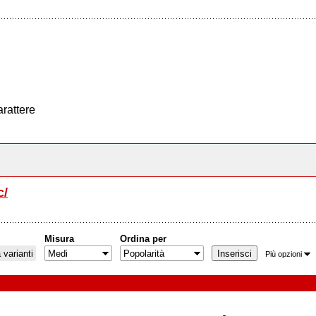
arattere
c/
Misura
Ordina per
varianti
Più opzioni