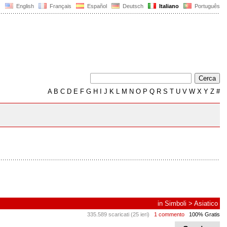
English
Français
Español
Deutsch
Italiano
Português
A
B
C
D
E
F
G
H
I
J
K
L
M
N
O
P
Q
R
S
T
U
V
W
X
Y
Z
#
in
Simboli
>
Asiatico
335.589 scaricati (25 ieri)
1 commento
100% Gratis