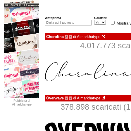
Anteprima
Caratteri
Mostra v
Cherolina
di
Almarkhatype
à
€
4.017.773 scari
Overwave
di
Almarkhatype
à
€
Pubblicità di
Almarkhatype
378.898 scaricati (1