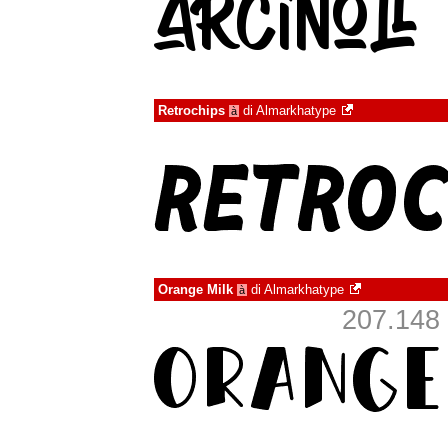
Retrochips
di
Almarkhatype
à
Orange Milk
di
Almarkhatype
à
207.148 s