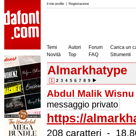
Il mio profilo
|
Registrazione
Temi
Autori
Forum
Carica un c
Novità
Top
FAQ
Strumenti
Almarkhatype
1
2
3
4
5
6
7
8
9
Abdul Malik Wisnu
messaggio privato
https://almark
208 caratteri - 18.80