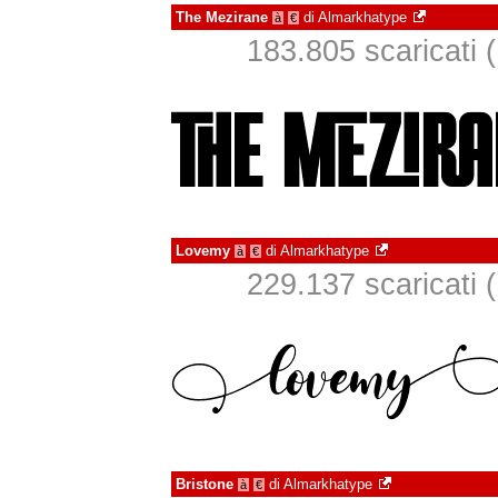
The Mezirane
di
Almarkhatype
à
€
183.805 scaricati (
Lovemy
di
Almarkhatype
à
€
229.137 scaricati (
Bristone
di
Almarkhatype
à
€