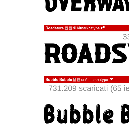
Roadstore
di
Almarkhatype
à
€
3
Bubble Bobble
di
Almarkhatype
à
€
731.209 scaricati (65 ie