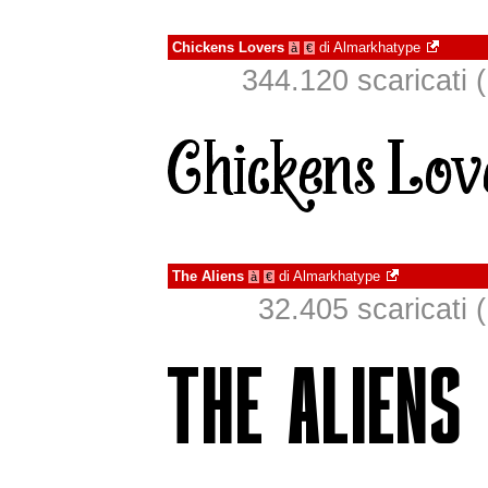
Chickens Lovers
di
Almarkhatype
à
€
344.120 scaricati (
The Aliens
di
Almarkhatype
à
€
32.405 scaricati (