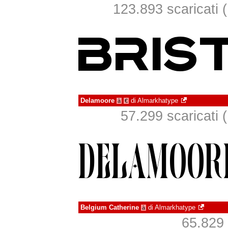
123.893 scaricati (
Delamoore
di
Almarkhatype
à
€
57.299 scaricati (
Belgium Catherine
di
Almarkhatype
à
65.829 s