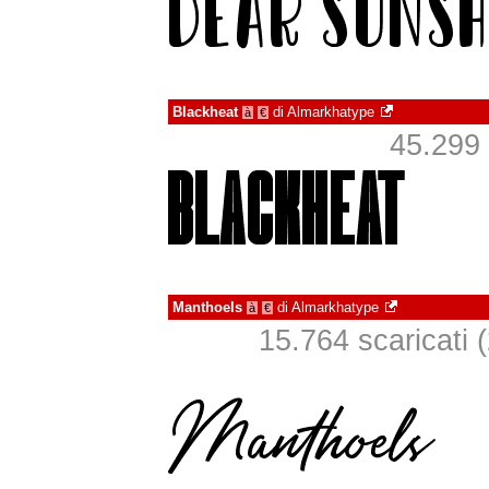
Blackheat
di
Almarkhatype
à
€
45.299 s
Manthoels
di
Almarkhatype
à
€
15.764 scaricati (