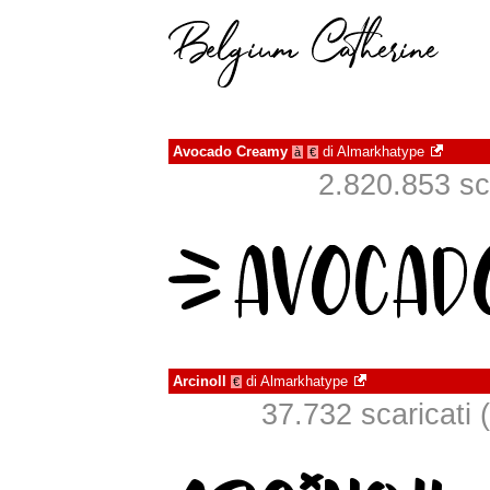
Avocado Creamy
di
Almarkhatype
à
€
2.820.853 sca
Arcinoll
di
Almarkhatype
€
37.732 scaricati (