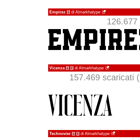
Empirez
di
Almarkhatype
à
126.677 s
Vicenza
di
Almarkhatype
à
€
157.469 scaricati (
Technovier
di
Almarkhatype
à
€