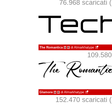
76.968 scaricati (
The Romantica
di
Almarkhatype
à
€
109.580 
Glamore
di
Almarkhatype
à
€
152.470 scaricati (