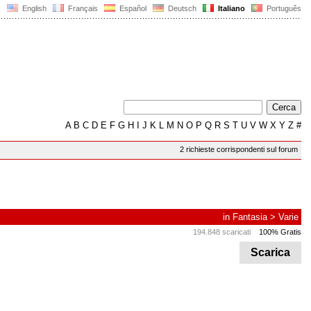
English
Français
Español
Deutsch
Italiano
Português
A
B
C
D
E
F
G
H
I
J
K
L
M
N
O
P
Q
R
S
T
U
V
W
X
Y
Z
#
2 richieste corrispondenti sul forum
in
Fantasia
>
Varie
194.848 scaricati
100% Gratis
Scarica