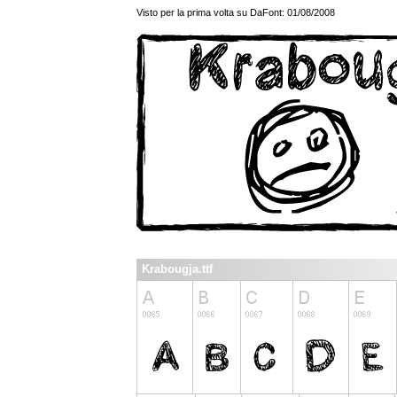
Visto per la prima volta su DaFont: 01/08/2008
Krabougja.ttf