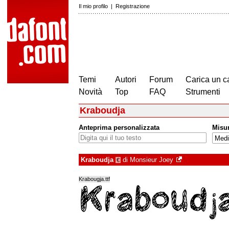
Il mio profilo
|
Registrazione
Temi
Autori
Forum
Carica un c
Novità
Top
FAQ
Strumenti
Kraboudja
Anteprima personalizzata
Misu
Kraboudja
di
Monsieur Joey
€
Krabougja.ttf