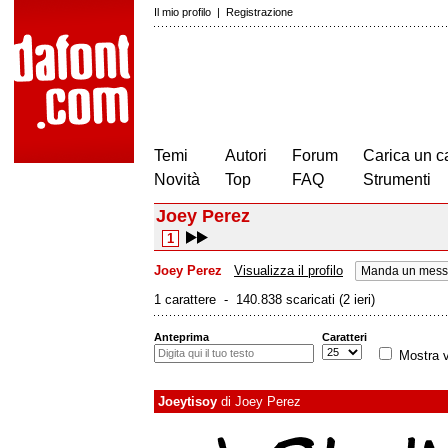
Il mio profilo
|
Registrazione
Temi
Autori
Forum
Carica un c
Novità
Top
FAQ
Strumenti
Joey Perez
1
Joey Perez
Visualizza il profilo
Manda un messa
1 carattere - 140.838 scaricati (2 ieri)
Anteprima
Caratteri
Mostra v
Joeytisoy
di
Joey Perez