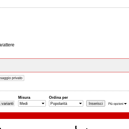
arattere
aggio privato
Misura
Ordina per
varianti
Più opzioni