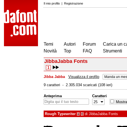
Il mio profilo
|
Registrazione
Temi
Autori
Forum
Carica un c
Novità
Top
FAQ
Strumenti
JibbaJabba Fonts
1
Jibba Jabba
Visualizza il profilo
Manda un mess
9 caratteri - 2.305.034 scaricati (108 ieri)
Anteprima
Caratteri
Mostra 
Rough Typewriter
di
JibbaJabba Fonts
à
€