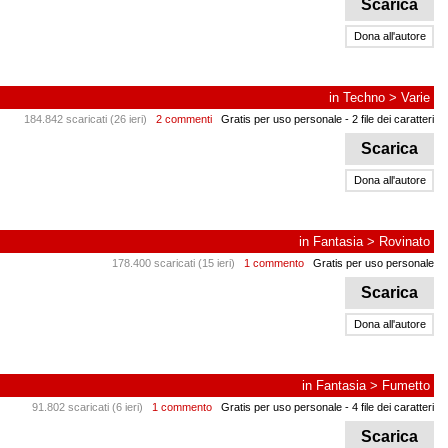
Scarica
Dona all'autore
in
Techno
>
Varie
184.842 scaricati (26 ieri)
2 commenti
Gratis per uso personale
- 2 file dei caratteri
Scarica
Dona all'autore
in
Fantasia
>
Rovinato
178.400 scaricati (15 ieri)
1 commento
Gratis per uso personale
Scarica
Dona all'autore
in
Fantasia
>
Fumetto
91.802 scaricati (6 ieri)
1 commento
Gratis per uso personale
- 4 file dei caratteri
Scarica