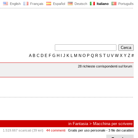
English
Français
Español
Deutsch
Italiano
Português
A
B
C
D
E
F
G
H
I
J
K
L
M
N
O
P
Q
R
S
T
U
V
W
X
Y
Z
#
28 richieste corrispondenti sul forum
in
Fantasia
>
Macchina per scrivere
1.519.667 scaricati (39 ieri)
44 commenti
Gratis per uso personale
- 3 file dei caratteri