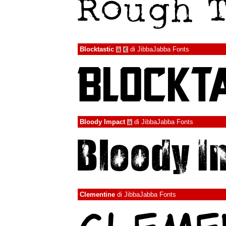
Blocktastic
di
JibbaJabba Fonts
à
€
Bloody Impact
di
JibbaJabba Fonts
à
Clementine
di
JibbaJabba Fonts