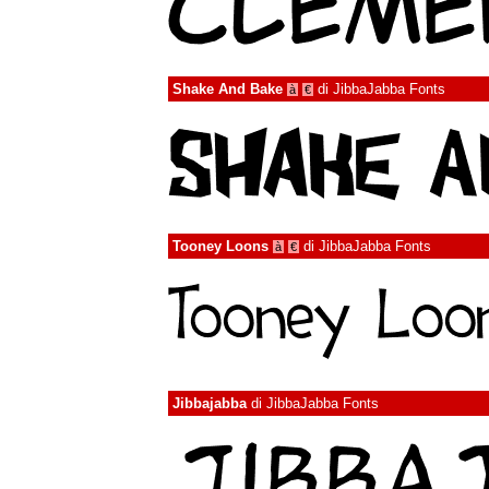
Shake And Bake
di
JibbaJabba Fonts
à
€
Tooney Loons
di
JibbaJabba Fonts
à
€
Jibbajabba
di
JibbaJabba Fonts