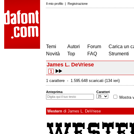
Il mio profilo
|
Registrazione
Temi
Autori
Forum
Carica un c
Novità
Top
FAQ
Strumenti
James L. DeVriese
1
1 carattere - 1.595.648 scaricati (134 ieri)
Anteprima
Caratteri
Mostra v
Western
di
James L. DeVriese