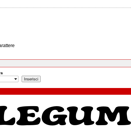
arattere
ra