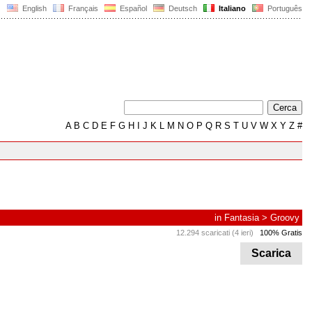
English
Français
Español
Deutsch
Italiano
Português
A
B
C
D
E
F
G
H
I
J
K
L
M
N
O
P
Q
R
S
T
U
V
W
X
Y
Z
#
in
Fantasia
>
Groovy
12.294 scaricati (4 ieri)
100% Gratis
Scarica