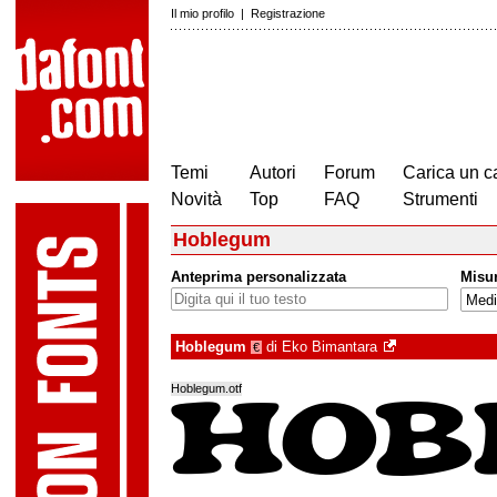
Il mio profilo
|
Registrazione
Temi
Autori
Forum
Carica un c
Novità
Top
FAQ
Strumenti
Hoblegum
Anteprima personalizzata
Misu
Hoblegum
di
Eko Bimantara
€
Hoblegum.otf