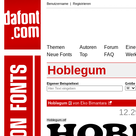
Benutzername
|
Registrieren
Themen
Autoren
Forum
Eine
Neue Fonts
Top
FAQ
Wer
Hoblegum
Eigener Beispieltext
Größe
Hoblegum
von
Eko Bimantara
€
12.2
Hoblegum.otf