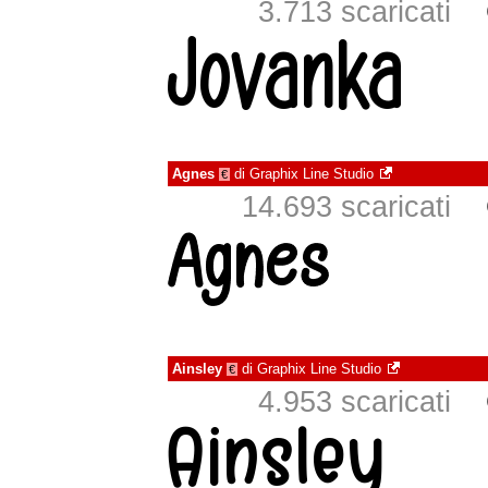
3.713 scaricati
Agnes
di
Graphix Line Studio
€
14.693 scaricati
Ainsley
di
Graphix Line Studio
€
4.953 scaricati