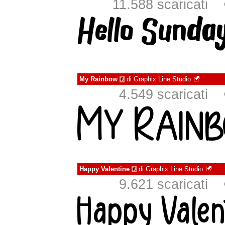
11.588 scaricati
My Rainbow
di
Graphix Line Studio
€
4.549 scaricati
Happy Valentine
di
Graphix Line Studio
€
9.621 scaricati