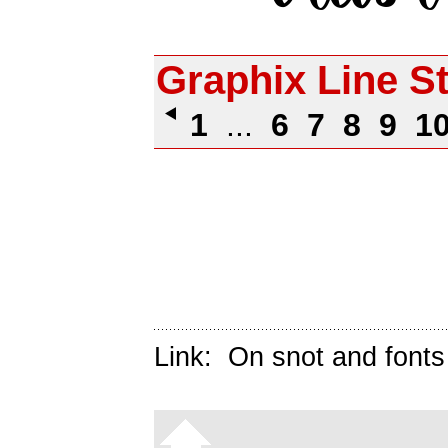
Graphix Line S
1
...
6
7
8
9
1
Link:
On snot and fonts