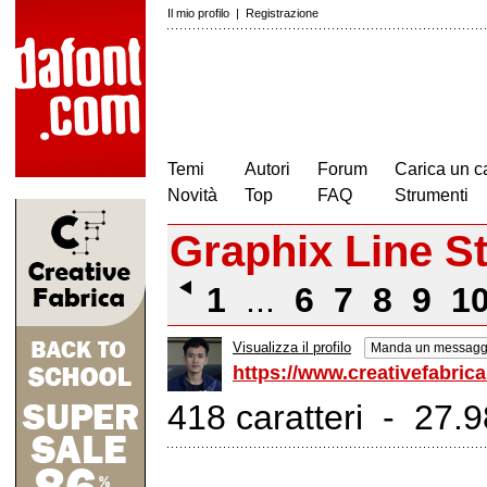
Il mio profilo
|
Registrazione
Temi
Autori
Forum
Carica un c
Novità
Top
FAQ
Strumenti
Graphix Line S
1
...
6
7
8
9
1
Visualizza il profilo
Manda un messaggi
https://www.creativefabrica
418 caratteri - 27.98