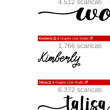
4.512 scaricati
Kimberly
di
Graphix Line Studio
€
1.766 scaricati
Talisa
di
Graphix Line Studio
€
6.372 scaricati