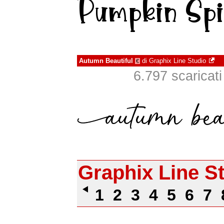
Autumn Beautiful
di
Graphix Line Studio
€
6.797 scaricati 
Graphix Line S
1
2
3
4
5
6
7