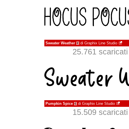
Sweater Weather
di
Graphix Line Studio
€
25.761 scaricati 
Pumpkin Spice
di
Graphix Line Studio
€
15.509 scaricati 