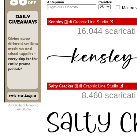
Anteprima
Caratteri
Mostra v
Kensley
di
Graphix Line Studio
€
16.044 scaricati 
Salty Cracker
di
Graphix Line Studio
€
8.460 scaricati 
Pubblicità di Graphix
Line Studio