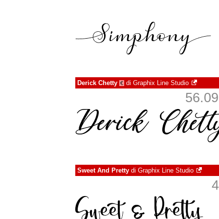
Derick Chetty
di
Graphix Line Studio
€
56.099
Sweet And Pretty
di
Graphix Line Studio
4