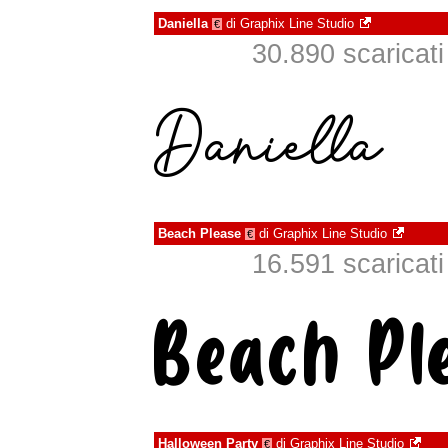
Daniella
di
Graphix Line Studio
€
30.890 scaricati 
Beach Please
di
Graphix Line Studio
€
16.591 scaricati 
Halloween Party
di
Graphix Line Studio
€