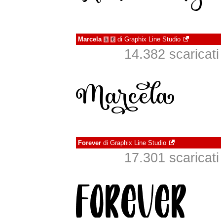
Marcela
di
Graphix Line Studio
à
€
14.382 scaricati 
Forever
di
Graphix Line Studio
17.301 scaricati 