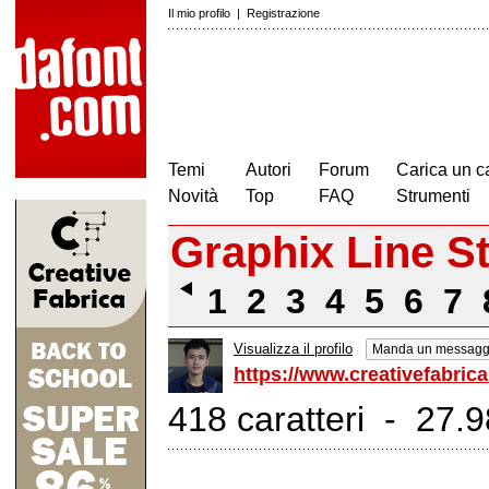
Il mio profilo
|
Registrazione
Temi
Autori
Forum
Carica un c
Novità
Top
FAQ
Strumenti
Graphix Line S
1
2
3
4
5
6
7
Visualizza il profilo
Manda un messaggi
https://www.creativefabrica
418 caratteri - 27.98