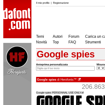
Il mio profilo
|
Registrazione
Temi
Autori
Forum
Carica un c
Novità
Top
FAQ
Strumenti
Google spies
Anteprima personalizzata
Misura
Google spies
di
Herofonts™
206.863 
Google-spies PERSONNAL USE ONLY.ttf