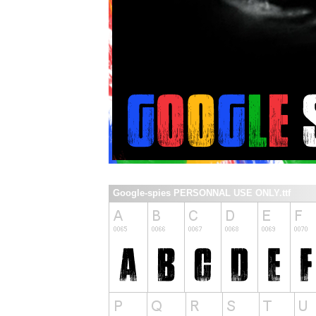
Google-spies PERSONNAL USE ONLY.ttf