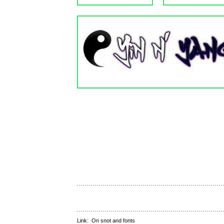
Link:
On snot and fonts