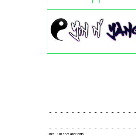
Links:
On snot and fonts