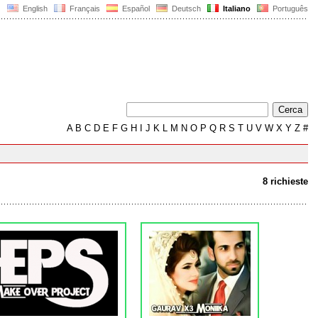
English
Français
Español
Deutsch
Italiano
Português
A
B
C
D
E
F
G
H
I
J
K
L
M
N
O
P
Q
R
S
T
U
V
W
X
Y
Z
#
8 richieste