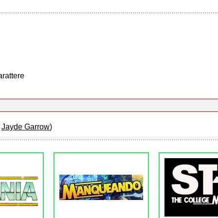
arattere
i
Jayde Garrow
)