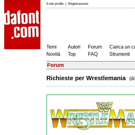
Il mio profilo
|
Registrazione
Temi
Autori
Forum
Carica un c
Novità
Top
FAQ
Strumenti
Forum
Richieste per Wrestlemania
(d