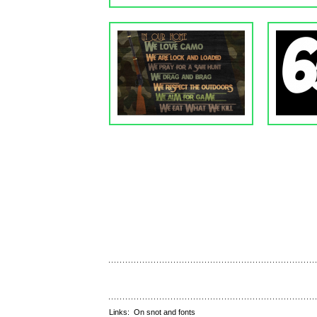
Links:
On snot and fonts