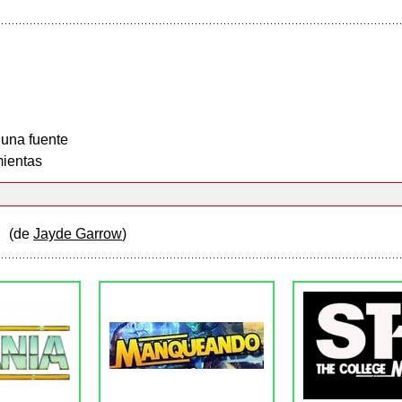
 una fuente
ientas
a
(de
Jayde Garrow
)