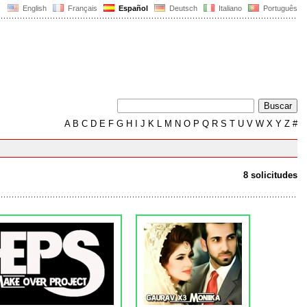
English
Français
Español
Deutsch
Italiano
Português
A
B
C
D
E
F
G
H
I
J
K
L
M
N
O
P
Q
R
S
T
U
V
W
X
Y
Z
#
8 solicitudes