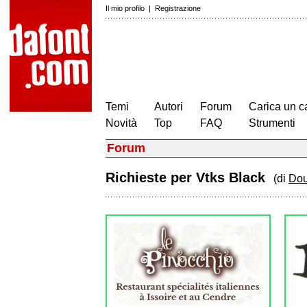
Il mio profilo
|
Registrazione
Temi
Autori
Forum
Carica un c
Novità
Top
FAQ
Strumenti
Forum
Richieste per Vtks Black
(di
Dou