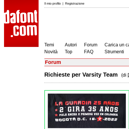
Il mio profilo
|
Registrazione
Temi
Autori
Forum
Carica un c
Novità
Top
FAQ
Strumenti
Forum
Richieste per Varsity Team
(di