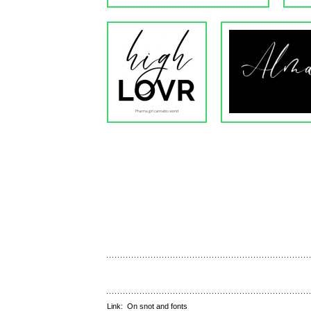
Link:
On snot and fonts