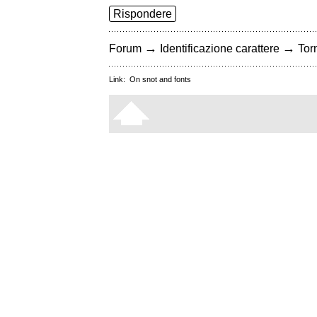
Rispondere
→
→
Forum
Identificazione carattere
Torn
Link:
On snot and fonts