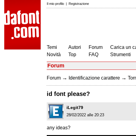
Il mio profilo
|
Registrazione
Temi
Autori
Forum
Carica un c
Novità
Top
FAQ
Strumenti
Forum
→
→
Forum
Identificazione carattere
Torn
id font please?
iLegit79
28/02/2022 alle 20:23
any ideas?