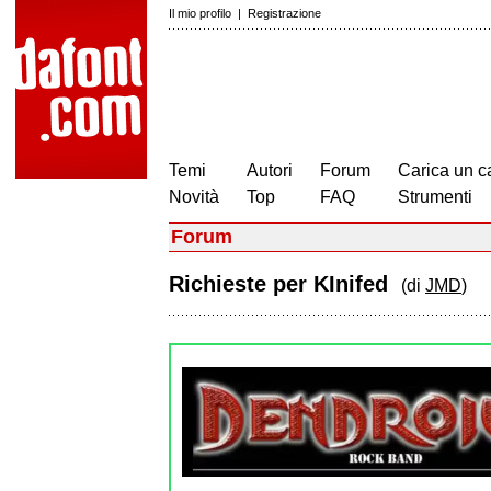
Il mio profilo
|
Registrazione
Temi
Autori
Forum
Carica un c
Novità
Top
FAQ
Strumenti
Forum
Richieste per KInifed
(di
JMD
)