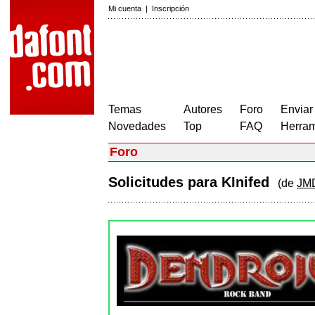
Mi cuenta
|
Inscripción
Temas
Autores
Foro
Enviar
Novedades
Top
FAQ
Herram
Foro
Solicitudes para KInifed
(de
JM