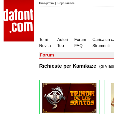
Il mio profilo
|
Registrazione
Temi
Autori
Forum
Carica un c
Novità
Top
FAQ
Strumenti
Forum
Richieste per Kamikaze
(di
Vladi