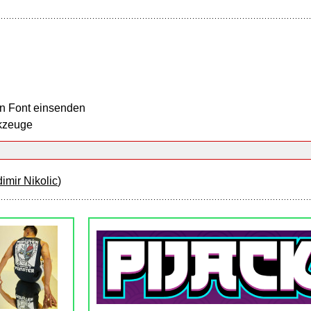
n Font einsenden
kzeuge
imir Nikolic
)