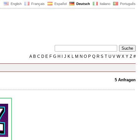
English
Français
Español
Deutsch
Italiano
Português
A
B
C
D
E
F
G
H
I
J
K
L
M
N
O
P
Q
R
S
T
U
V
W
X
Y
Z
#
5 Anfragen