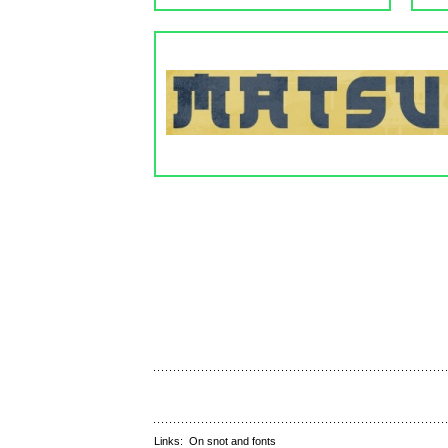
Links:
On snot and fonts