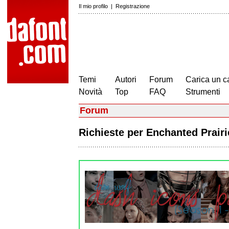
Il mio profilo
|
Registrazione
Temi
Autori
Forum
Carica un c
Novità
Top
FAQ
Strumenti
Forum
Richieste per Enchanted Prai