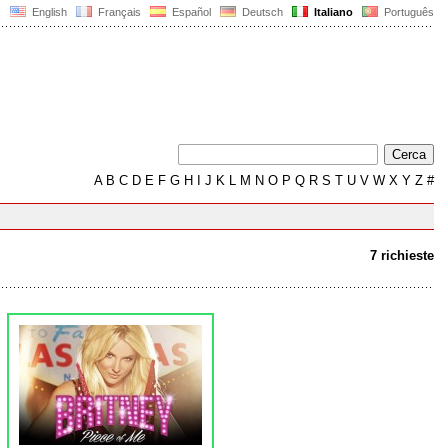
English
Français
Español
Deutsch
Italiano
Português
A
B
C
D
E
F
G
H
I
J
K
L
M
N
O
P
Q
R
S
T
U
V
W
X
Y
Z
#
7 richieste