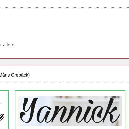
arattere
Måns Grebäck
)