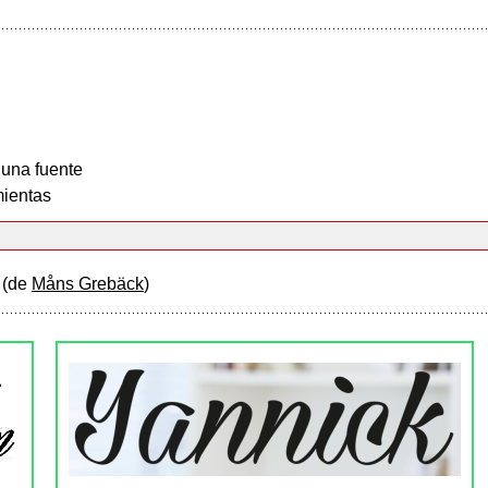
 una fuente
ientas
t
(de
Måns Grebäck
)