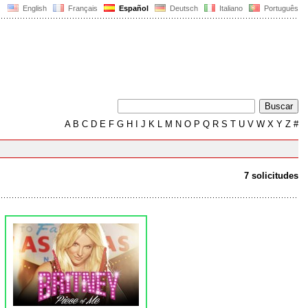
English
Français
Español
Deutsch
Italiano
Português
A
B
C
D
E
F
G
H
I
J
K
L
M
N
O
P
Q
R
S
T
U
V
W
X
Y
Z
#
7 solicitudes