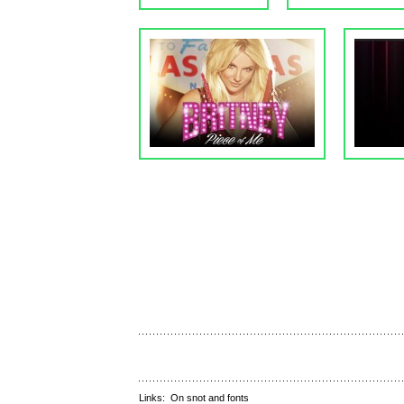
Links:
On snot and fonts