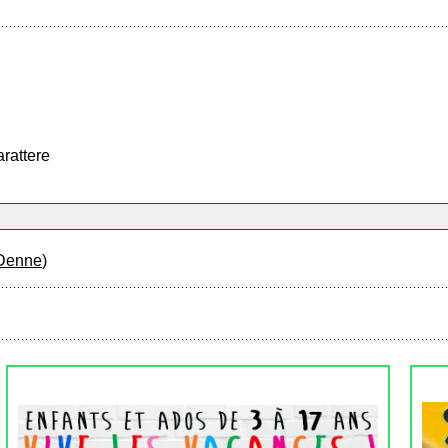
arattere
Denne
)