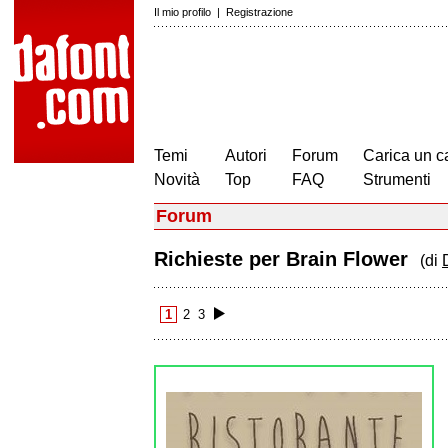
Il mio profilo
|
Registrazione
Temi
Autori
Forum
Carica un c
Novità
Top
FAQ
Strumenti
Forum
Richieste per Brain Flower
(di
1
2
3