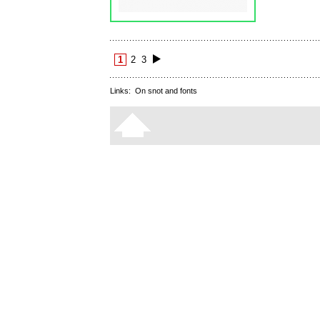
1
2
3
Links:
On snot and fonts