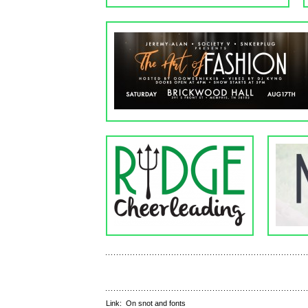
Link:
On snot and fonts