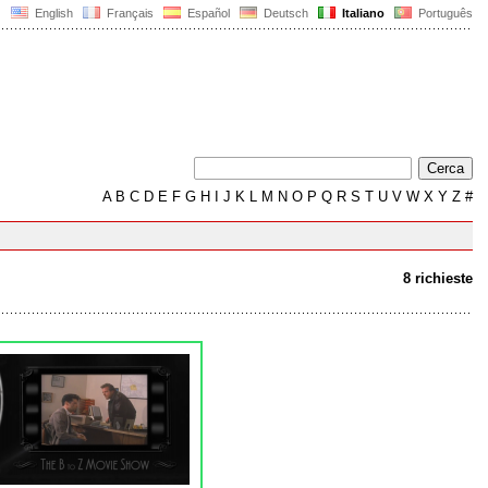
English
Français
Español
Deutsch
Italiano
Português
A
B
C
D
E
F
G
H
I
J
K
L
M
N
O
P
Q
R
S
T
U
V
W
X
Y
Z
#
8 richieste