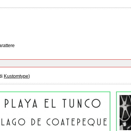
arattere
di
Kustomtype
)