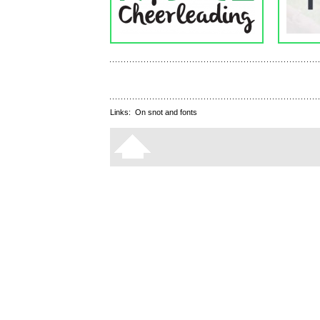
Links:
On snot and fonts