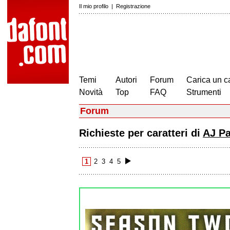
Il mio profilo
|
Registrazione
Temi
Autori
Forum
Carica un c
Novità
Top
FAQ
Strumenti
Forum
Richieste per caratteri di
AJ Pa
1
2
3
4
5