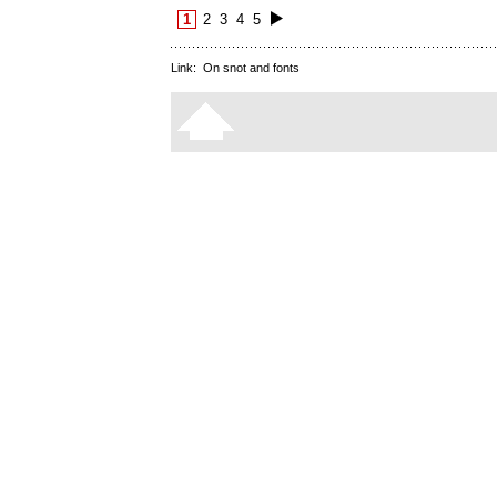
1
2
3
4
5
Link:
On snot and fonts