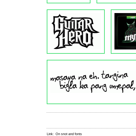
Link:
On snot and fonts