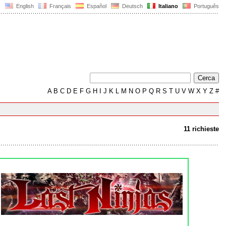
English
Français
Español
Deutsch
Italiano
Português
A
B
C
D
E
F
G
H
I
J
K
L
M
N
O
P
Q
R
S
T
U
V
W
X
Y
Z
#
11 richieste