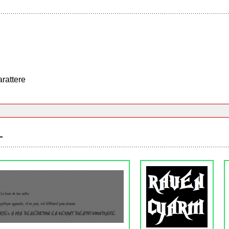
arattere
_