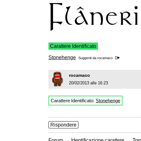
Carattere Identificato
Stonehenge
Suggeriti da
rocamaco
rocamaco
20/02/2013 alle 16:23
Carattere Identificato:
Stonehenge
Rispondere
→
→
Forum
Identificazione carattere
Torn