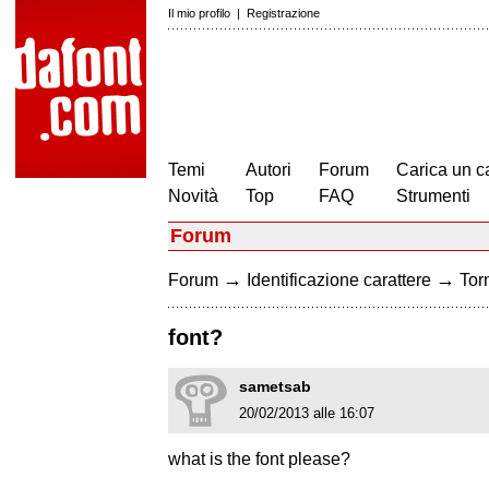
Il mio profilo
|
Registrazione
Temi
Autori
Forum
Carica un c
Novità
Top
FAQ
Strumenti
Forum
→
→
Forum
Identificazione carattere
Torn
font?
sametsab
20/02/2013 alle 16:07
what is the font please?