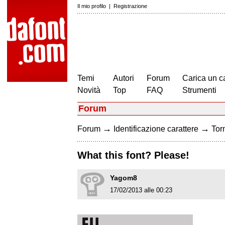
Il mio profilo
|
Registrazione
Temi
Autori
Forum
Carica un c
Novità
Top
FAQ
Strumenti
Forum
→
→
Forum
Identificazione carattere
Torn
What this font? Please!
Yagom8
17/02/2013 alle 00:23