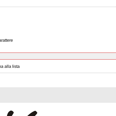
arattere
a alla lista