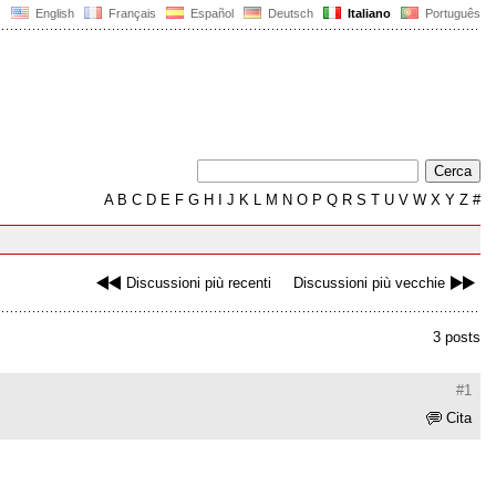
English
Français
Español
Deutsch
Italiano
Português
A
B
C
D
E
F
G
H
I
J
K
L
M
N
O
P
Q
R
S
T
U
V
W
X
Y
Z
#
Discussioni più recenti
Discussioni più vecchie
3 posts
#1
Cita