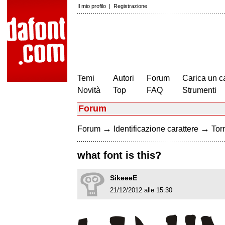
Il mio profilo
|
Registrazione
Temi
Autori
Forum
Carica un c
Novità
Top
FAQ
Strumenti
Forum
→
→
Forum
Identificazione carattere
Torn
what font is this?
SikeeeE
21/12/2012 alle 15:30