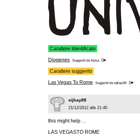
Carattere Identificato
Diogenes
Suggeriti da
Nyka
Carattere suggerito
Las Vegas To Rome
Suggeriti da
eijhay89
eijhay89
21/12/2012 alle 21:40
this might help . .
LAS VEGASTO ROME