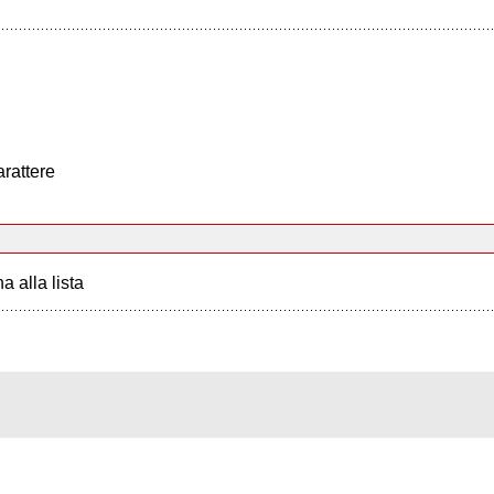
arattere
a alla lista