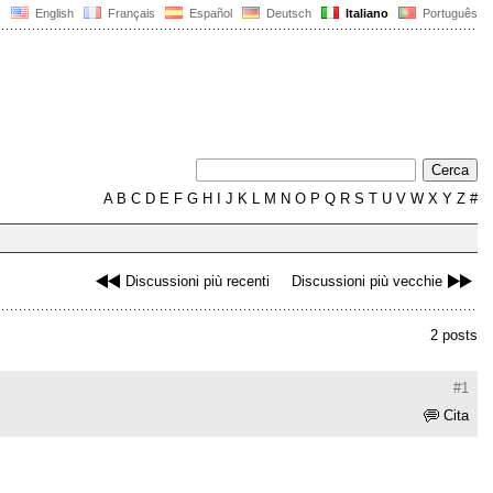
English
Français
Español
Deutsch
Italiano
Português
A
B
C
D
E
F
G
H
I
J
K
L
M
N
O
P
Q
R
S
T
U
V
W
X
Y
Z
#
Discussioni più recenti
Discussioni più vecchie
2 posts
#1
Cita