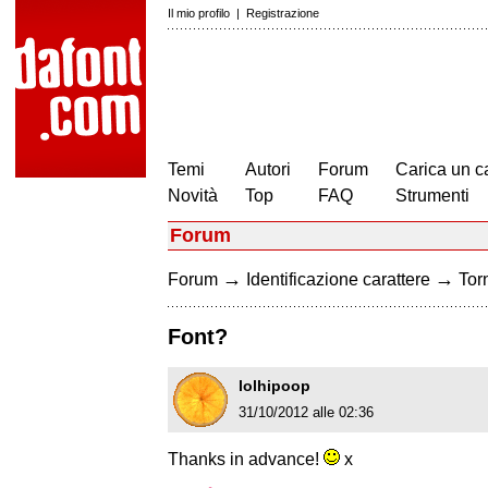
Il mio profilo
|
Registrazione
Temi
Autori
Forum
Carica un c
Novità
Top
FAQ
Strumenti
Forum
→
→
Forum
Identificazione carattere
Torn
Font?
lolhipoop
31/10/2012 alle 02:36
Thanks in advance!
x