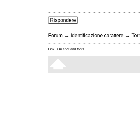
Rispondere
→
→
Forum
Identificazione carattere
Torn
Link:
On snot and fonts