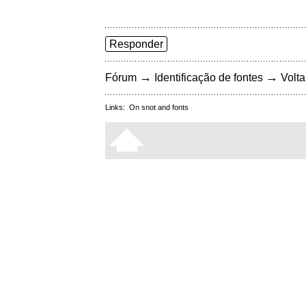
Responder
→
→
Fórum
Identificação de fontes
Volta
Links:
On snot and fonts