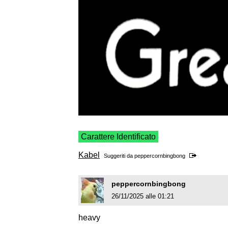
Carattere Identificato
Kabel
Suggeriti da
peppercornbingbong
peppercornbingbong
26/11/2025 alle 01:21
heavy