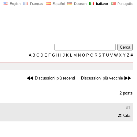
English
Français
Español
Deutsch
Italiano
Português
A
B
C
D
E
F
G
H
I
J
K
L
M
N
O
P
Q
R
S
T
U
V
W
X
Y
Z
#
Discussioni più recenti
Discussioni più vecchie
2 posts
#1
Cita