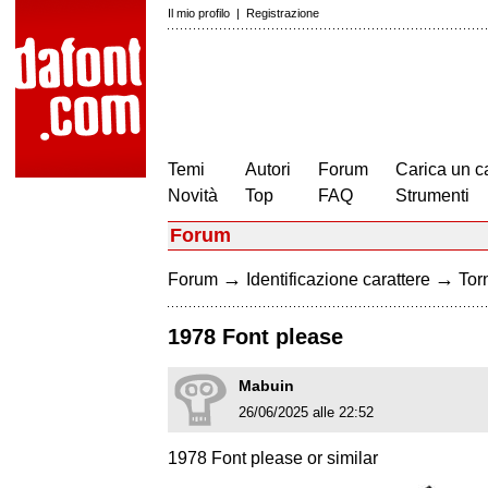
Il mio profilo
|
Registrazione
Temi
Autori
Forum
Carica un c
Novità
Top
FAQ
Strumenti
Forum
→
→
Forum
Identificazione carattere
Torn
1978 Font please
Mabuin
26/06/2025 alle 22:52
1978 Font please or similar