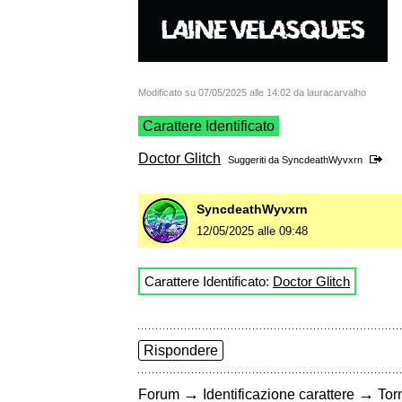
Modificato su 07/05/2025 alle 14:02 da lauracarvalho
Carattere Identificato
Doctor Glitch
Suggeriti da
SyncdeathWyvxrn
SyncdeathWyvxrn
12/05/2025 alle 09:48
Carattere Identificato:
Doctor Glitch
Rispondere
→
→
Forum
Identificazione carattere
Torn